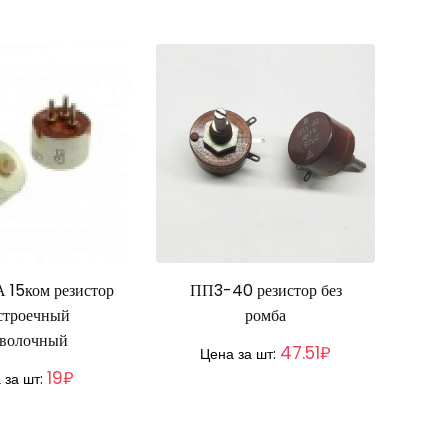
 15ком резистор
ПП3-40 резистор без
строечный
ромба
волочный
47.51₽
Цена за шт:
19₽
 за шт: