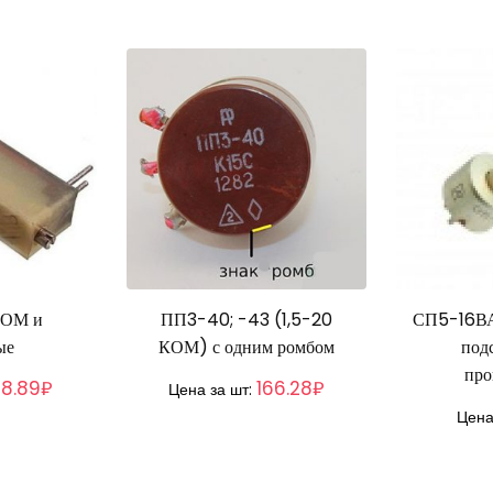
 ОМ и
ПП3-40; -43 (1,5-20
СП5-16ВА
ые
КОМ) с одним ромбом
под
про
8.89₽
166.28₽
Цена за шт:
Цена