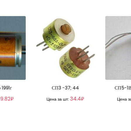
1991г
СП3 -37; 44
СП5-1В
29.82₽
34.4₽
Цена за шт:
Цена з