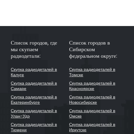
Список городов, где
Список городов в
мы скупаем
Сибирском
радиодетали:
федеральном округе:
Скупка радиодеталей в
Скупка радиодеталей в
Калуге
Томске
Скупка радиодеталей в
Скупка радиодеталей в
Самаре
Красноярске
Скупка радиодеталей в
Скупка радиодеталей в
Екатеринбурге
Новосибирске
Скупка радиодеталей в
Скупка радиодеталей в
Улан-Удэ
Омске
Скупка радиодеталей в
Скупка радиодеталей в
Тюмени
Иркутске