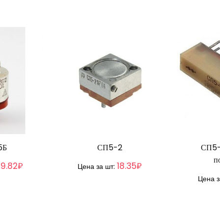
5Б
СП5-2
СП5-
п
29.82₽
18.35₽
Цена за шт:
Цена з