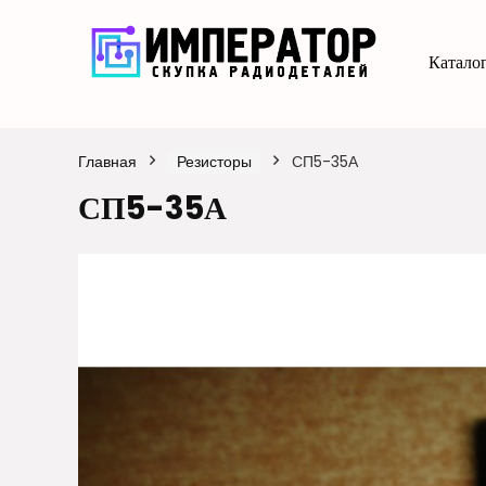
Каталог
Главная
Резисторы
СП5-35А
СП5-35А