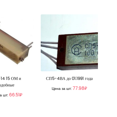
14 15 ОМ и
СП5-4ВА до 01.1991 года
одобные
77.98₽
Цена за шт:
66.51₽
а шт: