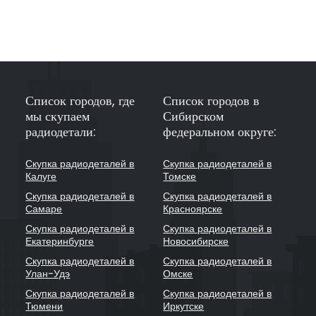
Список городов, где
Список городов в
мы скупаем
Сибирском
радиодетали:
федеральном округе:
Скупка радиодеталей в
Скупка радиодеталей в
Калуге
Томске
Скупка радиодеталей в
Скупка радиодеталей в
Самаре
Красноярске
Скупка радиодеталей в
Скупка радиодеталей в
Екатеринбурге
Новосибирске
Скупка радиодеталей в
Скупка радиодеталей в
Улан-Удэ
Омске
Скупка радиодеталей в
Скупка радиодеталей в
Тюмени
Иркутске