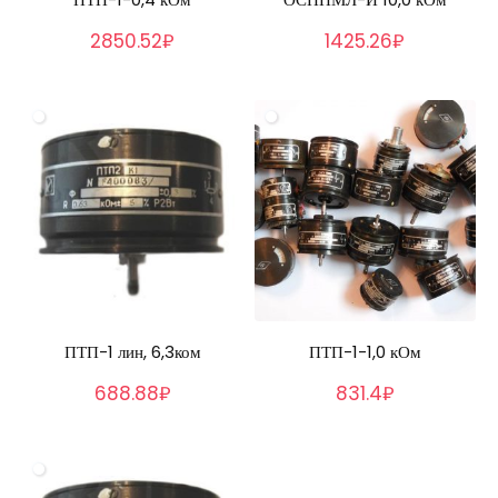
2850.52₽
1425.26₽
ПТП-1 лин, 6,3ком
ПТП-1-1,0 кОм
688.88₽
831.4₽