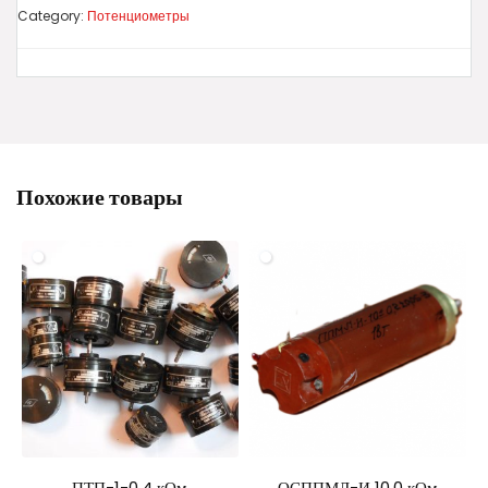
Category:
Потенциометры
Похожие товары
ПТП-1-0,4 кОм
ОСППМЛ-И 10,0 кОм