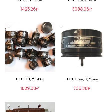
1425.26₽
3088.06₽
ПТП-1-1,25 кОм
ПТП-1 лин, 3,75ком
1829.08₽
736.38₽