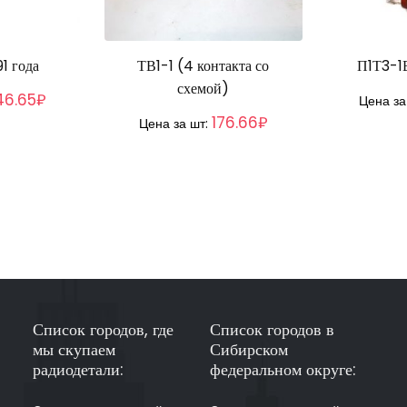
1 года
ТВ1-1 (4 контакта со
П1Т3-1В
схемой)
46.65₽
Цена за
176.66₽
Цена за шт:
Список городов, где
Список городов в
мы скупаем
Сибирском
радиодетали:
федеральном округе: