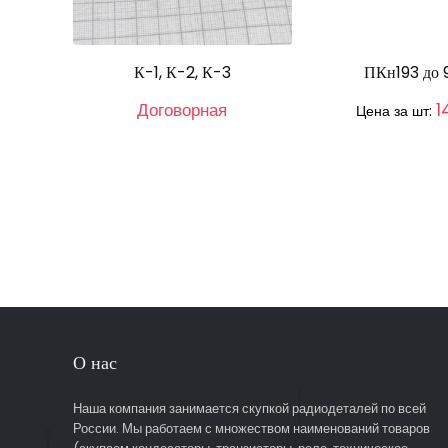
К-1, К-2, К-3
ПКн193 до 9
Договорная
1
Цена за шт:
О нас
Наша компания занимается скупкой радиодеталей по всей
России. Мы работаем с множеством наименований товаров