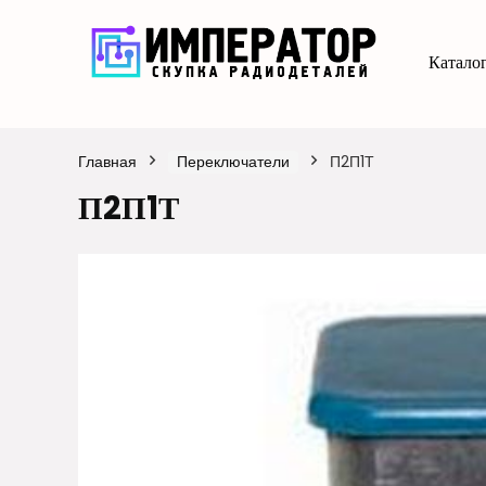
Каталог
Главная
Переключатели
П2П1Т
П2П1Т