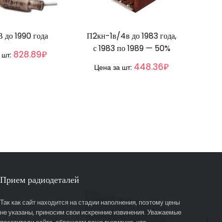
 до 1990 года
П2кн-1в/4в до 1983 года,
с 1983 по 1989 — 50%
828.89₽
 шт:
448.36₽
Цена за шт:
Прием радиодеталей
Так как сайт находится на стадии наполнения, поэтому цены
не указаны, приносим свои искренние извинения. Уважаемые