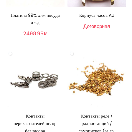
Платина 99% хим.посуда
Корпуса часов Au
и т.д
Договорная
2498.98₽
Контакты
Контакты реле /
переключателей пг, пр
радиостанций /
без засора
самописцев (за гр.