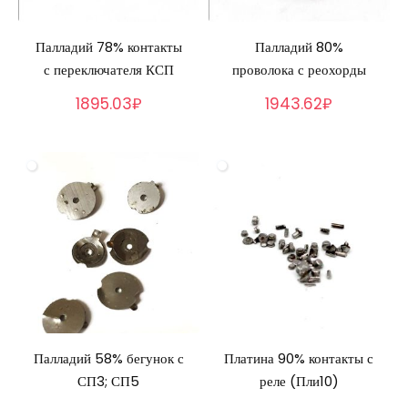
Палладий 78% контакты
Палладий 80%
с переключателя КСП
проволока с реохорды
1895.03₽
1943.62₽
Палладий 58% бегунок с
Платина 90% контакты с
СП3; СП5
реле (Пли10)