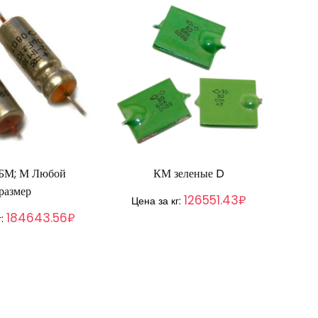
БМ; М Любой
КМ зеленые D
размер
126551.43₽
Цена за кг:
184643.56₽
г: