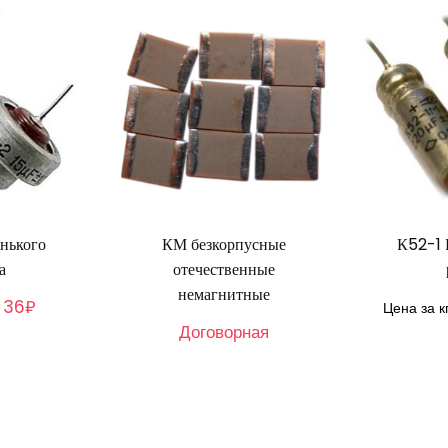
нького
КМ безкорпусные
К52-1 
а
отечественные
немагнитные
36₽
:
Цена за к
Договорная