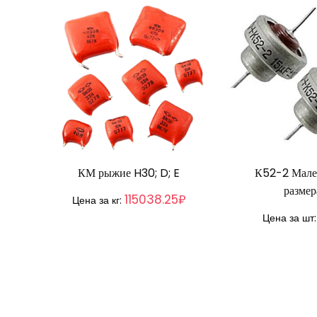
КМ рыжие H30; D; E
К52-2 Мале
размер
115038.25₽
Цена за кг:
Цена за шт