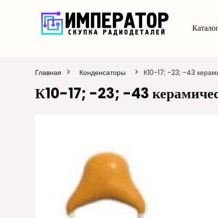
Каталог
Главная
Конденсаторы
К10-17; -23; -43 кера
К10-17; -23; -43 керамиче