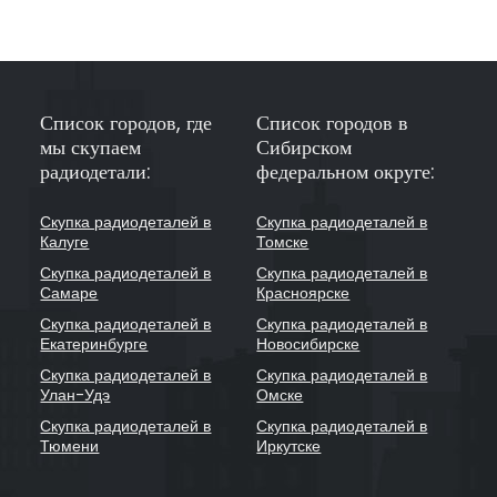
Список городов, где
Список городов в
мы скупаем
Сибирском
радиодетали:
федеральном округе:
Скупка радиодеталей в
Скупка радиодеталей в
Калуге
Томске
Скупка радиодеталей в
Скупка радиодеталей в
Самаре
Красноярске
Скупка радиодеталей в
Скупка радиодеталей в
Екатеринбурге
Новосибирске
Скупка радиодеталей в
Скупка радиодеталей в
Улан-Удэ
Омске
Скупка радиодеталей в
Скупка радиодеталей в
Тюмени
Иркутске