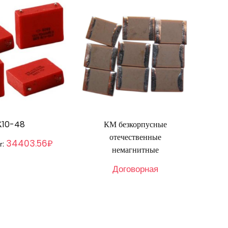
К10-48
КМ безкорпусные
отечественные
34403.56₽
г:
немагнитные
Договорная