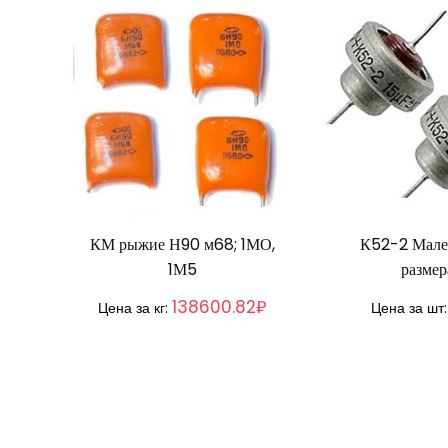
КМ рыжие Н90 м68; 1МО,
К52-2 Мале
1М5
размер
138600.82₽
Цена за кг:
Цена за шт