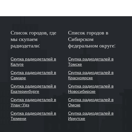
Список городов, где
Список городов в
мы скупаем
Сибирском
радиодетали:
федеральном округе:
Скупка радиодеталей в
Скупка радиодеталей в
Калуге
Томске
Скупка радиодеталей в
Скупка радиодеталей в
Самаре
Красноярске
Скупка радиодеталей в
Скупка радиодеталей в
Екатеринбурге
Новосибирске
Скупка радиодеталей в
Скупка радиодеталей в
Улан-Удэ
Омске
Скупка радиодеталей в
Скупка радиодеталей в
Тюмени
Иркутске