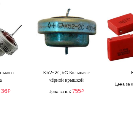
нького
К52-2С;5C Большая с
а
чёрной крышкой
Цена за к
36₽
755₽
:
Цена за шт: