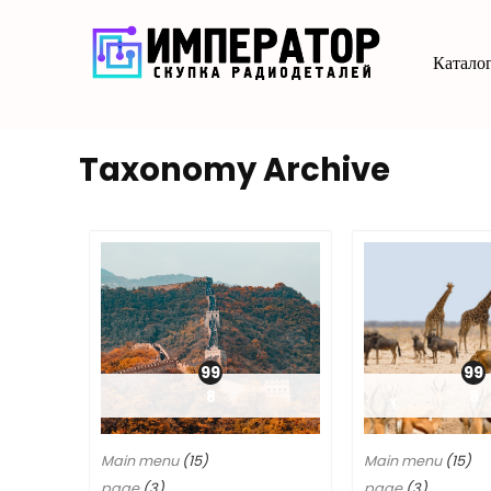
Каталог
Taxonomy Archive
99
99
8
8
Main menu
(15)
Main menu
(15)
page
(3)
page
(3)