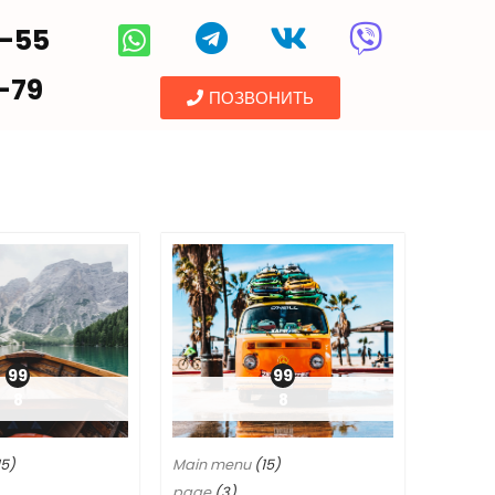
5-55
-79
ПОЗВОНИТЬ
99
99
8
8
15)
Main menu
(15)
page
(3)