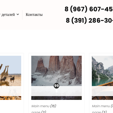
8 (967) 607-4
 деталей
Контакты
8 (391) 286-30
99
8
Main menu
(15)
Main menu
(
page
(3)
page
(3)