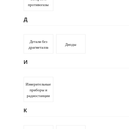
Резисторы
(18)
Резисторы
(18)
противогазы
Реле
(42)
Реле
(42)
Д
Техническое серебро
(7)
Техническое сереб
Транзисторы
(27)
Транзисторы
(27)
Детали без
Диоды
драгметалла
И
Измерительные
приборы и
радиостанции
К