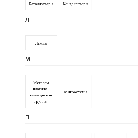
Катализаторы
Конденсаторы
Л
Лампы
М
Металлы
платино-
Микросхемы
палладиевой
группы
П