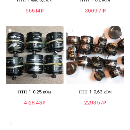
665.14₽
3669.71₽
ПТП-1-0,25 кОм
ПТП-1-0,63 кОм
4128.43₽
2293.57₽