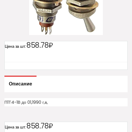
858.78₽
Цена за шт:
Описание
П1Т4-1В до 01,1990 г,в,
858.78₽
Цена за шт: