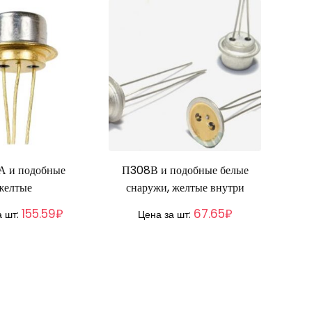
 и подобные
П308В и подобные белые
желтые
снаружи, желтые внутри
155.59₽
67.65₽
а шт:
Цена за шт: