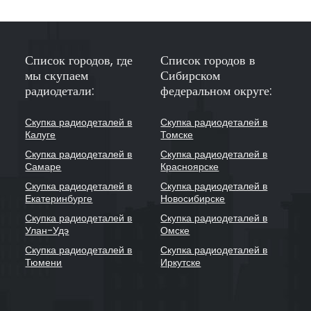
Список городов, где
Список городов в
мы скупаем
Сибирском
радиодетали:
федеральном округе:
Скупка радиодеталей в
Скупка радиодеталей в
Калуге
Томске
Скупка радиодеталей в
Скупка радиодеталей в
Самаре
Красноярске
Скупка радиодеталей в
Скупка радиодеталей в
Екатеринбурге
Новосибирске
Скупка радиодеталей в
Скупка радиодеталей в
Улан-Удэ
Омске
Скупка радиодеталей в
Скупка радиодеталей в
Тюмени
Иркутске