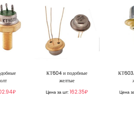
одобные
КТ604 и подобные
КТ603А
олт
желтые
02.94₽
162.35₽
Цена за шт:
Цена з