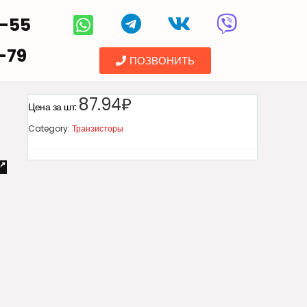
5-55
-79
ПОЗВОНИТЬ
87.94₽
Цена за шт:
Category:
Транзисторы