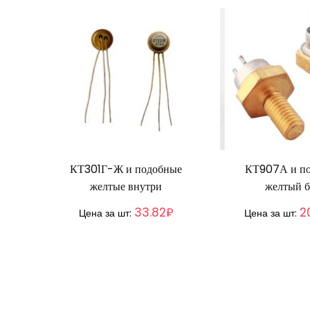
КТ301Г-Ж и подобные
КТ907А и п
желтые внутри
желтый б
33.82₽
2
Цена за шт:
Цена за шт: