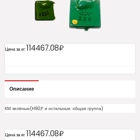
114467.08₽
Цена за кг:
Описание
КМ зелёные(H90;F и остальные. общая группа)
114467.08₽
Цена за кг: