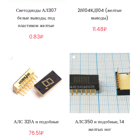
Светодиоды АЛ307
2В104КД104 (желтые
белые выводы, под
выводы)
пластиком желтые
11.48₽
0.83₽
АЛС 321А и подобные
АЛС350 и подобные, 14
желтых ног
76.51₽