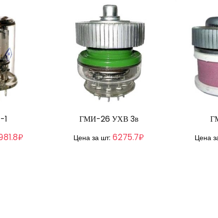
-1
ГМИ-26 УХВ 3в
Г
981.8₽
6275.7₽
Цена за шт:
Цена з