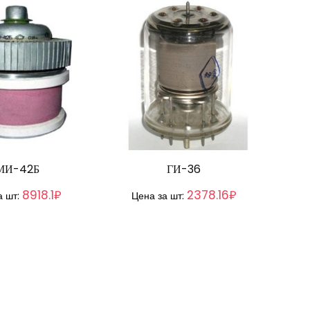
МИ-42Б
ГИ-36
8918.1₽
2378.16₽
а шт:
Цена за шт: