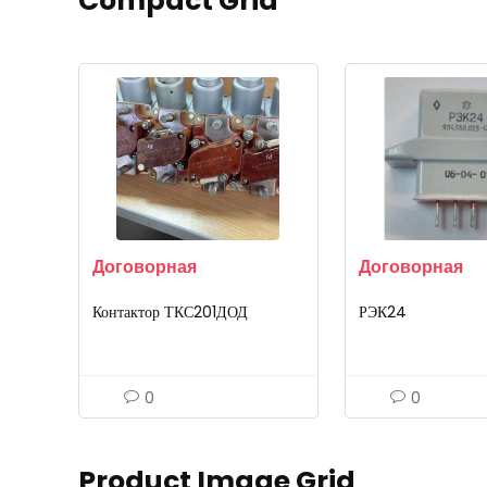
Compact Grid
Договорная
Договорная
Контактор ТКС201ДОД
РЭК24
0
0
Product Image Grid